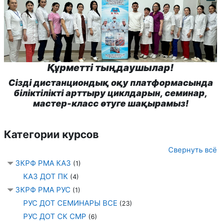
Құрметті тыңдаушылар!
Сізді дистанциондық оқу платформасында
біліктілікті арттыру циклдарын, семинар,
мастер-класс өтуге шақырамыз!
Категории курсов
Свернуть всё
ЗКРФ РМА КАЗ
(1)
КАЗ ДОТ ПК
(4)
ЗКРФ РМА РУС
(1)
РУС ДОТ СЕМИНАРЫ ВСЕ
(23)
РУС ДОТ СК СМР
(6)